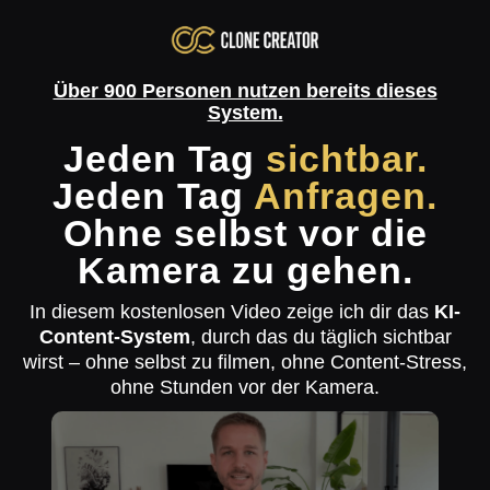
I
Über 900 Personen nutzen bereits dieses
r
System.
Jeden Tag
sichtbar.
Jeden Tag
Anfragen.
t
Ohne selbst vor die
Kamera zu gehen.
c
t
In diesem kostenlosen Video zeige ich dir das
KI-
r
c
Content-System
, durch das du täglich sichtbar
t
i
wirst – ohne selbst zu filmen, ohne Content-Stress,
i
ohne Stunden vor der Kamera.