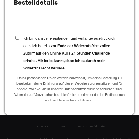
Bestelldetails
Ich bin damit einverstanden und verlange ausdrücklich,
dass ich bereits
vor Ende der Widerrufsfrist vollen
Zugriff auf den Online Kurs 24 Stunden Challenge
erhalte. Mir ist bekannt, dass ich dadurch mein
Widerrufsrecht verliere.
Deine persönlichen Daten werden verwendet, um deine Bestellung zu
bearbeiten, deine Erfahrung auf dieser Website zu unterstützen und für
andere Zwecke, die in unserer
Datenschutzrichtlinie
beschrieben sind.
Wenn du auf "Jetzt sicher bezahlen" klickst, stimmst du den Bedingungen
und der
Datenschutzrichtlinie
zu.
Impressum
AGB
Datenschutzrichtlinie