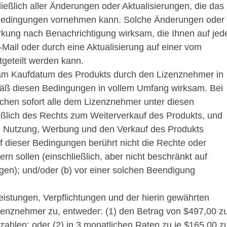
eßlich aller Änderungen oder Aktualisierungen, die das
 Bedingungen vornehmen kann. Solche Änderungen oder
irkung nach Benachrichtigung wirksam, die Ihnen auf jed
Mail oder durch eine Aktualisierung auf einer vom
tgeteilt werden kann.
am Kaufdatum des Produkts durch den Lizenznehmer in
mäß diesen Bedingungen in vollem Umfang wirksam. Bei
schen sofort alle dem Lizenznehmer unter diesen
ßlich des Rechts zum Weiterverkauf des Produkts, und
e Nutzung, Werbung und den Verkauf des Produkts
f dieser Bedingungen berührt nicht die Rechte oder
ern sollen (einschließlich, aber nicht beschränkt auf
n); und/oder (b) vor einer solchen Beendigung
Leistungen, Verpflichtungen und der hierin gewährten
zenznehmer zu, entweder: (1) den Betrag von $497,00 
 zahlen; oder (2) in 3 monatlichen Raten zu je $165,00 z