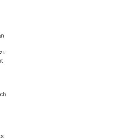
an
 zu
bt
ich
ts