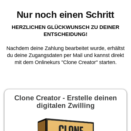
Nur noch einen Schritt
I
r
HERZLICHEN GLÜCKWUNSCH ZU DEINER
ENTSCHEIDUNG!
Nachdem deine Zahlung bearbeitet wurde, erhältst
du deine Zugangsdaten per Mail und kannst direkt
t
mit dem Onlinekurs "Clone Creator" starten.
c
t
r
c
t
i
Clone Creator - Erstelle deinen
i
digitalen Zwilling
i
r
f